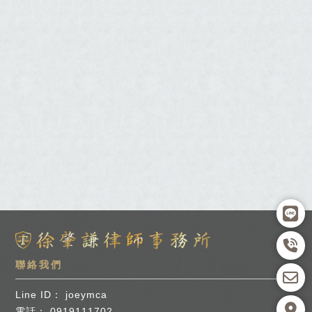
joeymca
0919111702